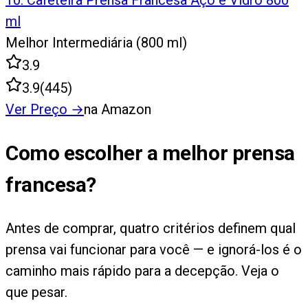
10
.
Cafeteira Prensa Francesa Aço e Vidro 800
ml
Melhor Intermediária (800 ml)
3.9
3.9
(
445
)
Ver Preço
→
na Amazon
Como escolher a melhor prensa
francesa?
Antes de comprar, quatro critérios definem qual
prensa vai funcionar para você — e ignorá-los é o
caminho mais rápido para a decepção. Veja o
que pesar.