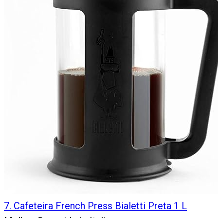
7
.
Cafeteira French Press Bialetti Preta 1 L