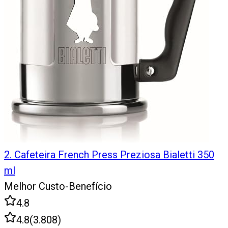
2
.
Cafeteira French Press Preziosa Bialetti 350
ml
Melhor Custo-Benefício
4.8
4.8
(
3.808
)