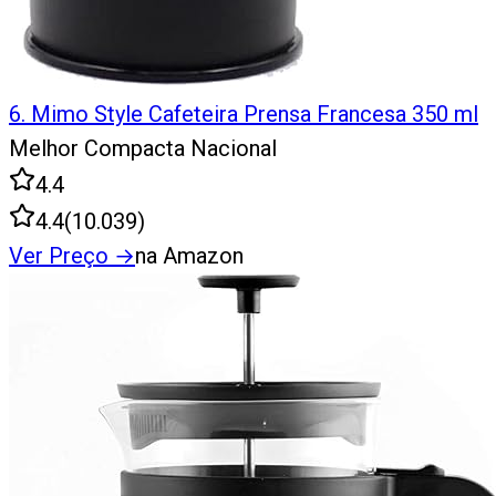
6
.
Mimo Style Cafeteira Prensa Francesa 350 ml
Melhor Compacta Nacional
4.4
4.4
(
10.039
)
Ver Preço
→
na Amazon