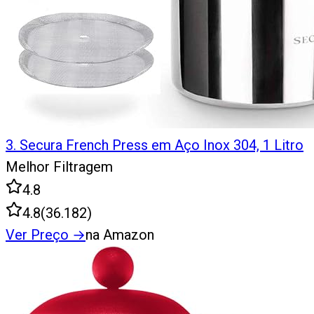
3
.
Secura French Press em Aço Inox 304, 1 Litro
Melhor Filtragem
4.8
4.8
(
36.182
)
Ver Preço
→
na Amazon