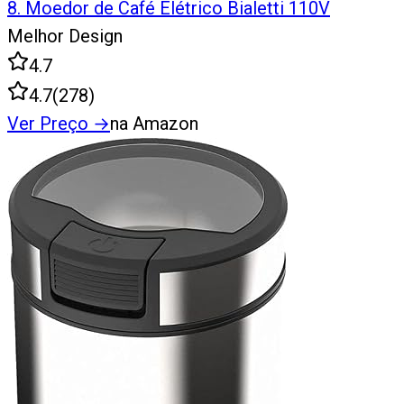
8
.
Moedor de Café Elétrico Bialetti 110V
Melhor Design
4.7
4.7
(
278
)
Ver Preço
→
na Amazon