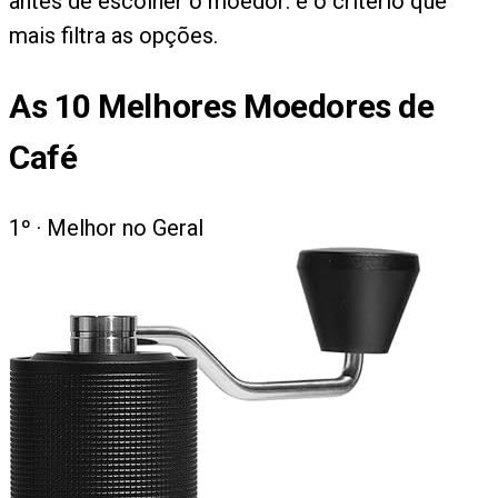
antes de escolher o moedor: é o critério que
mais filtra as opções.
As
10
Melhores Moedores de
Café
1
º ·
Melhor no Geral