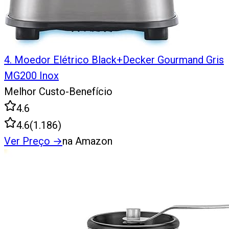
4
.
Moedor Elétrico Black+Decker Gourmand Gris
MG200 Inox
Melhor Custo-Benefício
4.6
4.6
(
1.186
)
Ver Preço
→
na Amazon