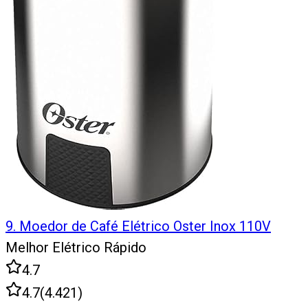
9
.
Moedor de Café Elétrico Oster Inox 110V
Melhor Elétrico Rápido
4.7
4.7
(
4.421
)