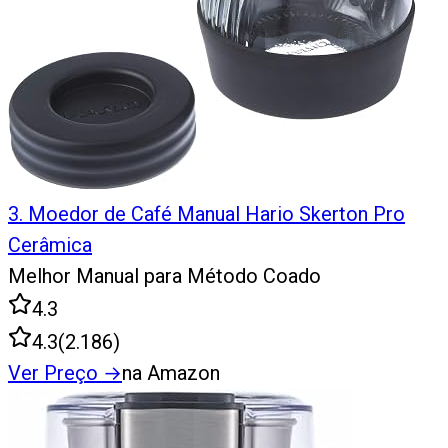
3
.
Moedor de Café Manual Hario Skerton Pro
Cerâmica
Melhor Manual para Método Coado
4.3
4.3
(
2.186
)
Ver Preço
→
na Amazon