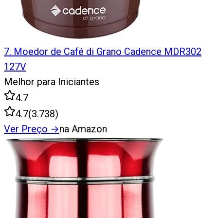
7
.
Moedor de Café di Grano Cadence MDR302
127V
Melhor para Iniciantes
4.7
4.7
(
3.738
)
Ver Preço
→
na Amazon