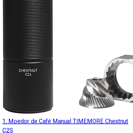
1
.
Moedor de Café Manual TIMEMORE Chestnut
C2S