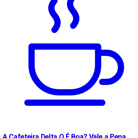
A Cafeteira Delta Q É Boa? Vale a Pena