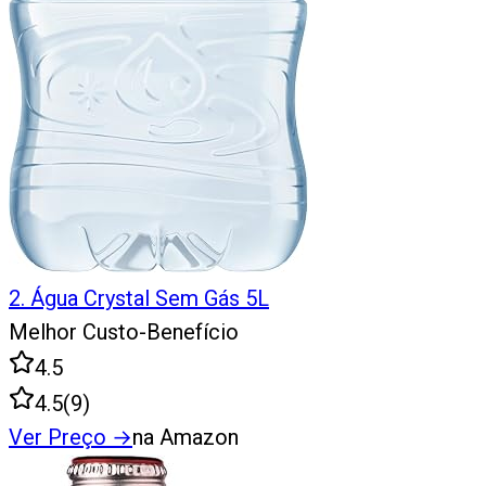
2
.
Água Crystal Sem Gás 5L
Melhor Custo-Benefício
4.5
4.5
(
9
)
Ver Preço
→
na Amazon