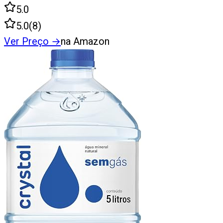
5.0
5.0
(
8
)
Ver Preço
→
na Amazon