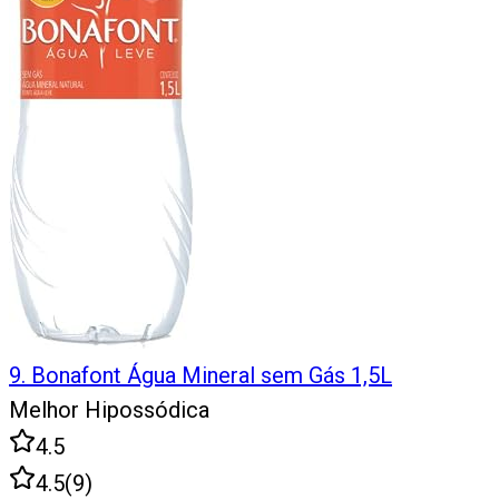
9
.
Bonafont Água Mineral sem Gás 1,5L
Melhor Hipossódica
4.5
4.5
(
9
)