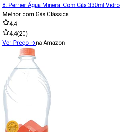
8
.
Perrier Água Mineral Com Gás 330ml Vidro
Melhor com Gás Clássica
4.4
4.4
(
20
)
Ver Preço
→
na Amazon