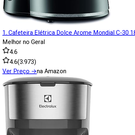
1
.
Cafeteira Elétrica Dolce Arome Mondial C-30 
Melhor no Geral
4.6
4.6
(
3.973
)
Ver Preço
→
na Amazon