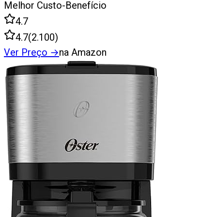
Melhor Custo-Benefício
4.7
4.7
(
2.100
)
Ver Preço
→
na Amazon