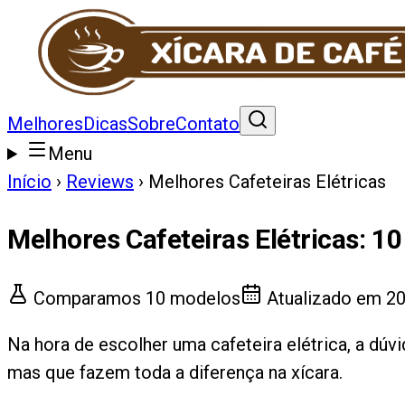
Melhores
Dicas
Sobre
Contato
Menu
Início
›
Reviews
›
Melhores Cafeteiras Elétricas
Melhores Cafeteiras Elétricas
:
10
Comparamos
10
modelos
Atualizado em
20
Na hora de escolher uma cafeteira elétrica, a dú
mas que fazem toda a diferença na xícara.