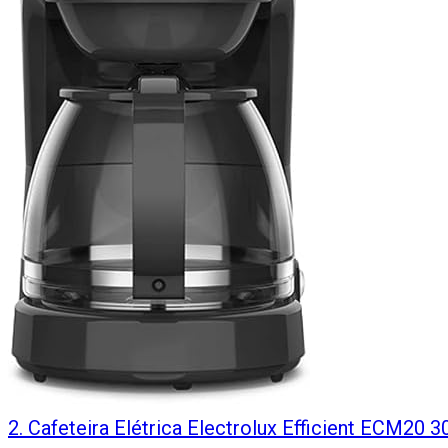
2
.
Cafeteira Elétrica Electrolux Efficient ECM20 3