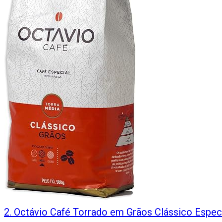
2
.
Octávio Café Torrado em Grãos Clássico Espec