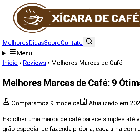
Melhores
Dicas
Sobre
Contato
Menu
Início
›
Reviews
›
Melhores Marcas de Café
Melhores Marcas de Café
:
9
Ótim
Comparamos
9
modelos
Atualizado em
202
Escolher uma marca de café parece simples até
grão especial de fazenda própria, cada uma com p