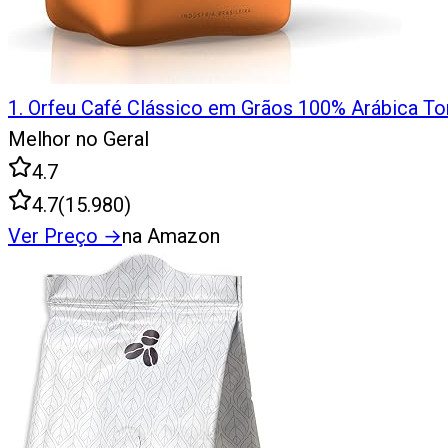
1
.
Orfeu Café Clássico em Grãos 100% Arábica To
Melhor no Geral
4.7
4.7
(
15.980
)
Ver Preço
→
na Amazon