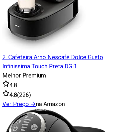
2
.
Cafeteira Arno Nescafé Dolce Gusto
Infinissima Touch Preta DGI1
Melhor Premium
4.8
4.8
(
226
)
Ver Preço
→
na Amazon