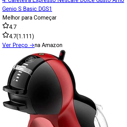
4
.
Cafeteira Expresso Nescafé Dolce Gusto Arno
Genio S Basic DGS1
Melhor para Começar
4.7
4.7
(
1.111
)
Ver Preço
→
na Amazon