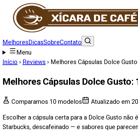
Melhores
Dicas
Sobre
Contato
Menu
Início
›
Reviews
›
Melhores Cápsulas Dolce Gusto
Melhores Cápsulas Dolce Gusto
:
Comparamos
10
modelos
Atualizado em
20
Escolher a cápsula certa para a Dolce Gusto não é
Starbucks, descafeinado — e sabores que parecem