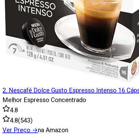
2
.
Nescafé Dolce Gusto Espresso Intenso 16 Cáp
Melhor Espresso Concentrado
4.8
4.8
(
543
)
Ver Preço
→
na Amazon