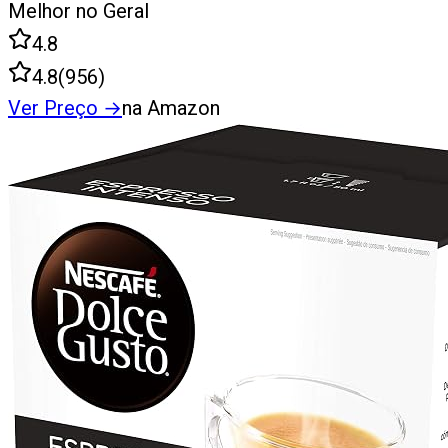
Melhor no Geral
4.8
4.8
(
956
)
Ver Preço
→
na Amazon